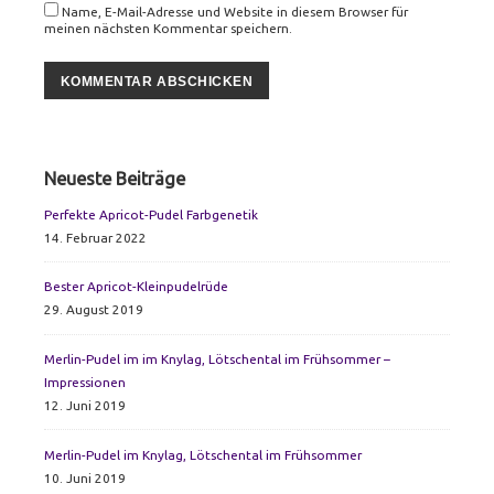
Name, E-Mail-Adresse und Website in diesem Browser für
meinen nächsten Kommentar speichern.
Primary
Neueste Beiträge
Sidebar
Perfekte Apricot-Pudel Farbgenetik
14. Februar 2022
Bester Apricot-Kleinpudelrüde
29. August 2019
Merlin-Pudel im im Knylag, Lötschental im Frühsommer –
Impressionen
12. Juni 2019
Merlin-Pudel im Knylag, Lötschental im Frühsommer
10. Juni 2019