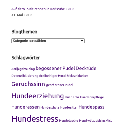
Auf dem Pudelrennen in Karlsruhe 2019
31. Mai 2019
Blogthemen
Blogthemen
Schlagwörter
begossener Pudel
Deckrüde
Antijagdtraining
Desensibilisierung
dreibeiniger Hund
Erbkrankheiten
Geruchssinn
geschorener Pudel
Hundeerziehung
Hundeohr
Hundeohrpflege
Hunderassen
Hundespass
Hundeschule
Hundesitter
Hundestress
Hundetasche
Hund wälzt sich im Mist