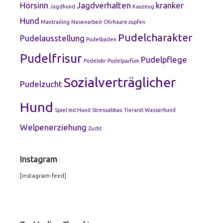
Hörsinn
Jagdverhalten
kranker
Jagdhund
Kauzeug
Hund
Mantrailing
Nasenarbeit
Ohrhaare zupfen
Pudelcharakter
Pudelausstellung
Pudelbaden
Pudelfrisur
Pudelpflege
Pudelohr
Pudelparfüm
Sozialverträglicher
Pudelzucht
Hund
Spiel mit Hund
Stressabbau
Tierarzt
Wasserhund
Welpenerziehung
Zucht
Instagram
[instagram-feed]
Footer