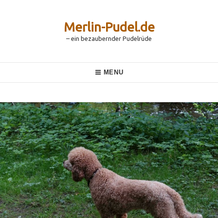
Skip
to
content
Merlin-Pudel.de
– ein bezaubernder Pudelrüde
Main
MENU
Navigation