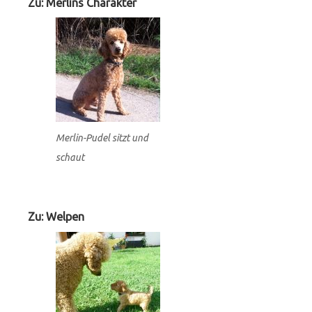
Widgets
Zu: Merlins Charakter
Merlin-Pudel sitzt und
schaut
Zu: Welpen