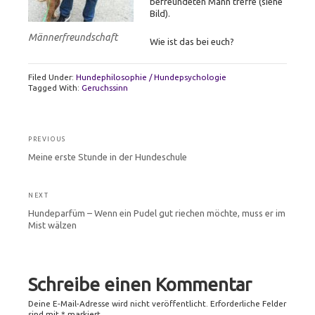
befreundeten Mann treffe (siehe
Bild).
Männerfreundschaft
Wie ist das bei euch?
Filed Under:
Hundephilosophie / Hundepsychologie
Tagged With:
Geruchssinn
Beitragsnavigation
PREVIOUS
Previous
Meine erste Stunde in der Hundeschule
post:
NEXT
Next
Hundeparfüm – Wenn ein Pudel gut riechen möchte, muss er im
post:
Mist wälzen
Schreibe einen Kommentar
Deine E-Mail-Adresse wird nicht veröffentlicht.
Erforderliche Felder
sind mit
*
markiert