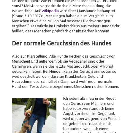
riechen können? Wie erkennen die Menschen den Unterschied
sonst? Meistens verdeckt doch die Menschenkleidung das
Wesentliche. Auf
Wikipedia
wird über Haushunde behauptet
(Stand 3.10.2017): „Messungen haben ein im Vergleich zum
Menschen etwa eine Million Mal besseres Riechvermögen
ergeben.“ Das würde im Umkehrschluss aus meiner Hundesicht
heißen, dass Menschen praktisch gar nix riechen können!
Der normale Geruchssinn des Hundes
Also zur Klarstellung: Alle Hunde riechen das Geschlecht von
Menschen! Und außerdem ob sie Vegetarier sind oder
Carnivoren, wann sie das letzte Mal geduscht oder Alkohol
getrunken haben. Bei Hunden kann der Geruchssinn sogar so
weit geschult werden, dass sie Krankheiten, Geld und
Hausschimmel erschnüffeln. Dann wird wohl jeder normale
Hund den Testosteronspiegel eines Menschen riechen können.
Ich jedenfalls mag in der Regel
den Geruch von Männern und
habe selbstverständlich keine
Angst vor ihnen. Im Gegenteil,
weil ich überwiegend von Frauen
umgeben bin, freue ich mich
besonders, wenn ich einen