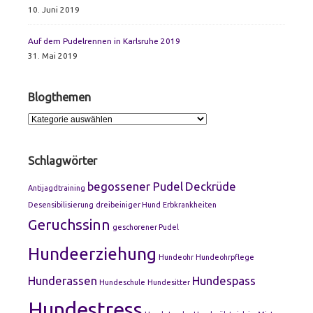
10. Juni 2019
Auf dem Pudelrennen in Karlsruhe 2019
31. Mai 2019
Blogthemen
Blogthemen
Schlagwörter
begossener Pudel
Deckrüde
Antijagdtraining
Desensibilisierung
dreibeiniger Hund
Erbkrankheiten
Geruchssinn
geschorener Pudel
Hundeerziehung
Hundeohr
Hundeohrpflege
Hunderassen
Hundespass
Hundeschule
Hundesitter
Hundestress