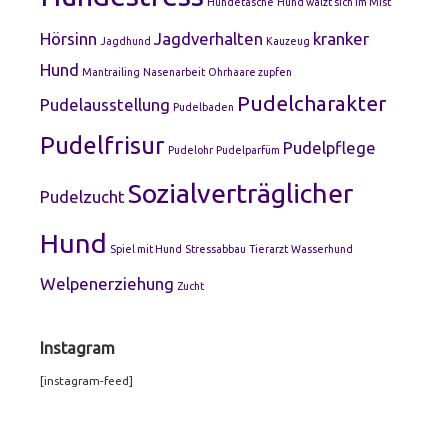
Hundetasche
Hund wälzt sich im Mist
Hörsinn
Jagdverhalten
kranker
Jagdhund
Kauzeug
Hund
Mantrailing
Nasenarbeit
Ohrhaare zupfen
Pudelcharakter
Pudelausstellung
Pudelbaden
Pudelfrisur
Pudelpflege
Pudelohr
Pudelparfüm
Sozialverträglicher
Pudelzucht
Hund
Spiel mit Hund
Stressabbau
Tierarzt
Wasserhund
Welpenerziehung
Zucht
Instagram
[instagram-feed]
Footer