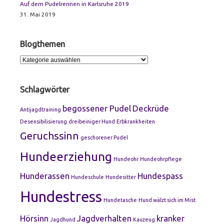
Auf dem Pudelrennen in Karlsruhe 2019
31. Mai 2019
Blogthemen
Blogthemen
Schlagwörter
begossener Pudel
Deckrüde
Antijagdtraining
Desensibilisierung
dreibeiniger Hund
Erbkrankheiten
Geruchssinn
geschorener Pudel
Hundeerziehung
Hundeohr
Hundeohrpflege
Hunderassen
Hundespass
Hundeschule
Hundesitter
Hundestress
Hundetasche
Hund wälzt sich im Mist
Hörsinn
Jagdverhalten
kranker
Jagdhund
Kauzeug