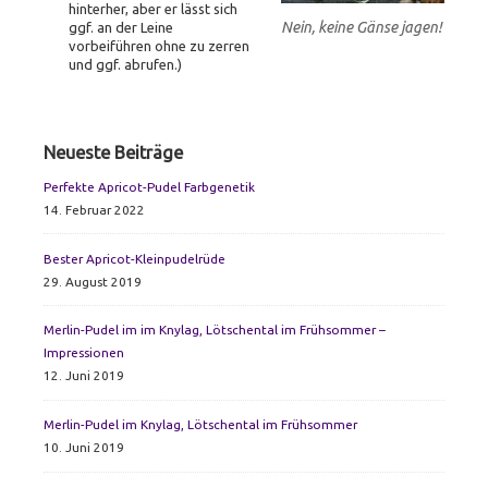
hinterher, aber er lässt sich
Nein, keine Gänse jagen!
ggf. an der Leine
vorbeiführen ohne zu zerren
und ggf. abrufen.)
Primary
Neueste Beiträge
Sidebar
Perfekte Apricot-Pudel Farbgenetik
14. Februar 2022
Bester Apricot-Kleinpudelrüde
29. August 2019
Merlin-Pudel im im Knylag, Lötschental im Frühsommer –
Impressionen
12. Juni 2019
Merlin-Pudel im Knylag, Lötschental im Frühsommer
10. Juni 2019