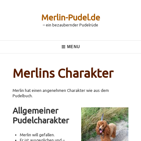
Skip
to
content
Merlin-Pudel.de
– ein bezaubernder Pudelrüde
Main
MENU
Navigation
Merlins Charakter
Merlin hat einen angenehmen Charakter wie aus dem
Pudelbuch.
Allgemeiner
Pudelcharakter
Merlin will gefallen.
Er ist ausgeglichen und –