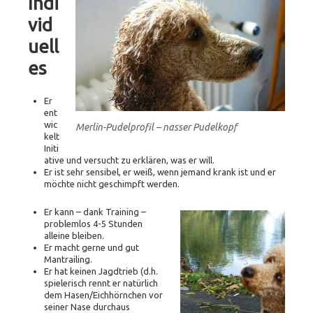
Indi
vid
uell
es
Er
ent
wic
Merlin-Pudelprofil – nasser Pudelkopf
kelt
Initi
ative und versucht zu erklären, was er will.
Er ist sehr sensibel, er weiß, wenn jemand krank ist und er
möchte nicht geschimpft werden.
Er kann – dank Training –
problemlos 4-5 Stunden
alleine bleiben.
Er macht gerne und gut
Mantrailing.
Er hat keinen Jagdtrieb (d.h.
spielerisch rennt er natürlich
dem Hasen/Eichhörnchen vor
seiner Nase durchaus