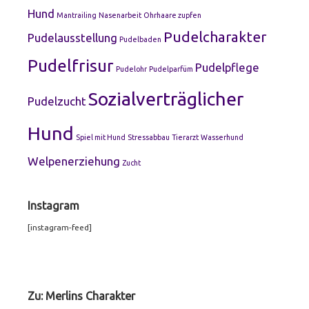
Hund
Mantrailing
Nasenarbeit
Ohrhaare zupfen
Pudelcharakter
Pudelausstellung
Pudelbaden
Pudelfrisur
Pudelpflege
Pudelohr
Pudelparfüm
Sozialverträglicher
Pudelzucht
Hund
Spiel mit Hund
Stressabbau
Tierarzt
Wasserhund
Welpenerziehung
Zucht
Instagram
[instagram-feed]
Footer
Widgets
Zu: Merlins Charakter