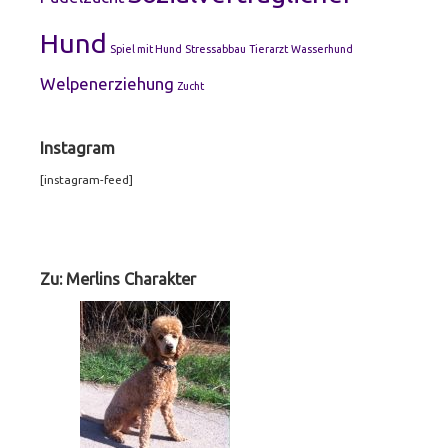
Hund
Spiel mit Hund
Stressabbau
Tierarzt
Wasserhund
Welpenerziehung
Zucht
Instagram
[instagram-feed]
Footer
Widgets
Zu: Merlins Charakter