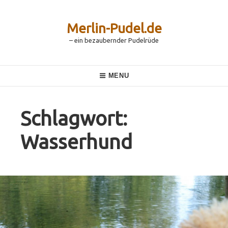
Skip
to
content
Merlin-Pudel.de
– ein bezaubernder Pudelrüde
Main
MENU
Navigation
Schlagwort:
Wasserhund