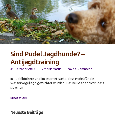
Sind Pudel Jagdhunde? –
Antijagdtraining
on
31. Oktober 2017
By
MerlinMarun
Leave a Comment
Sind
Pudel
In Pudelbüchern und im Internet steht, dass Pudel für die
Jagdhunde?
Wasservogeljagd gezüchtet wurden. Das heißt aber nicht, dass
–
sie einen
Antijagdtraining
SIND
READ MORE
PUDEL
JAGDHUNDE?
–
Primary
Neueste Beiträge
ANTIJAGDTRAINING