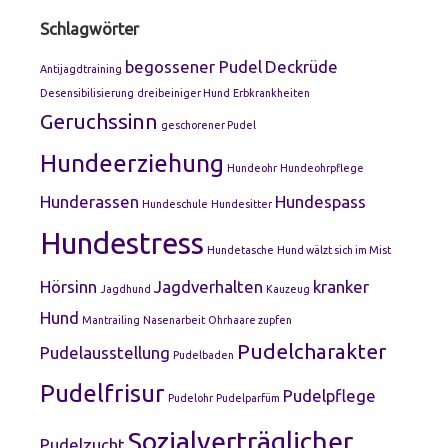
Schlagwörter
begossener Pudel
Deckrüde
Antijagdtraining
Desensibilisierung
dreibeiniger Hund
Erbkrankheiten
Geruchssinn
geschorener Pudel
Hundeerziehung
Hundeohr
Hundeohrpflege
Hunderassen
Hundespass
Hundeschule
Hundesitter
Hundestress
Hundetasche
Hund wälzt sich im Mist
Hörsinn
Jagdverhalten
kranker
Jagdhund
Kauzeug
Hund
Mantrailing
Nasenarbeit
Ohrhaare zupfen
Pudelcharakter
Pudelausstellung
Pudelbaden
Pudelfrisur
Pudelpflege
Pudelohr
Pudelparfüm
Sozialverträglicher
Pudelzucht