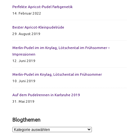
Sidebar
Perfekte Apricot-Pudel Farbgenetik
14. Februar 2022
Bester Apricot-Kleinpudelrüde
29. August 2019
Merlin-Pudel im im Knylag, Lötschental im Frühsommer –
Impressionen
12. Juni 2019
Merlin-Pudel im Knylag, Lötschental im Frühsommer
10. Juni 2019
Auf dem Pudelrennen in Karlsruhe 2019
31. Mai 2019
Blogthemen
Blogthemen