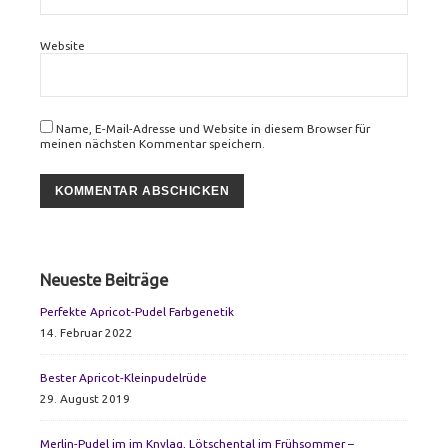
Website
Name, E-Mail-Adresse und Website in diesem Browser für
meinen nächsten Kommentar speichern.
Primary
Neueste Beiträge
Sidebar
Perfekte Apricot-Pudel Farbgenetik
14. Februar 2022
Bester Apricot-Kleinpudelrüde
29. August 2019
Merlin-Pudel im im Knylag, Lötschental im Frühsommer –