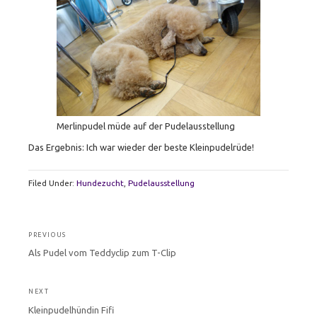
Merlinpudel müde auf der Pudelausstellung
Das Ergebnis: Ich war wieder der beste Kleinpudelrüde!
Filed Under:
Hundezucht
,
Pudelausstellung
Beitragsnavigation
PREVIOUS
Previous
Als Pudel vom Teddyclip zum T-Clip
post:
NEXT
Next
Kleinpudelhündin Fifi