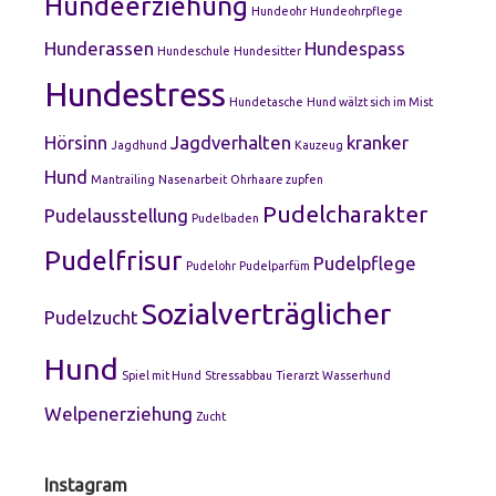
Hundeerziehung
Hundeohr
Hundeohrpflege
Hunderassen
Hundespass
Hundeschule
Hundesitter
Hundestress
Hundetasche
Hund wälzt sich im Mist
Hörsinn
Jagdverhalten
kranker
Jagdhund
Kauzeug
Hund
Mantrailing
Nasenarbeit
Ohrhaare zupfen
Pudelcharakter
Pudelausstellung
Pudelbaden
Pudelfrisur
Pudelpflege
Pudelohr
Pudelparfüm
Sozialverträglicher
Pudelzucht
Hund
Spiel mit Hund
Stressabbau
Tierarzt
Wasserhund
Welpenerziehung
Zucht
Instagram