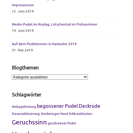
Impressionen
12. Juni 2019
Merlin-Pudel im Knylag, Lötschental im Frühsommer
10. Juni 2019
Auf dem Pudelrennen in Karlsruhe 2019
31. Mai 2019
Blogthemen
Blogthemen
Schlagwörter
begossener Pudel
Deckrüde
Antijagdtraining
Desensibilisierung
dreibeiniger Hund
Erbkrankheiten
Geruchssinn
geschorener Pudel