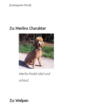
[instagram-feed]
Footer
Widgets
Zu: Merlins Charakter
Merlin-Pudel sitzt und
schaut
Zu: Welpen