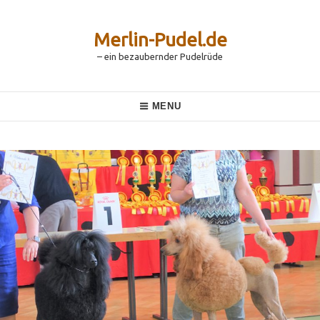
Skip
to
content
Merlin-Pudel.de
– ein bezaubernder Pudelrüde
Main
MENU
Navigation