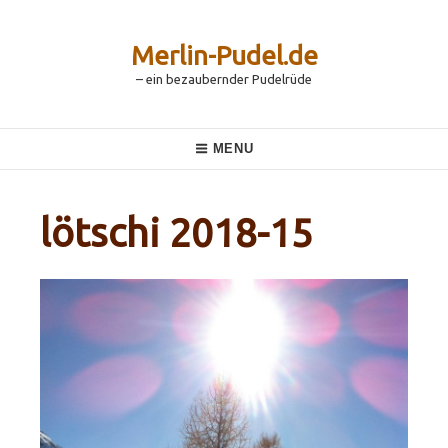
Skip
to
content
Merlin-Pudel.de
– ein bezaubernder Pudelrüde
Main
MENU
Navigation
lötschi 2018-15