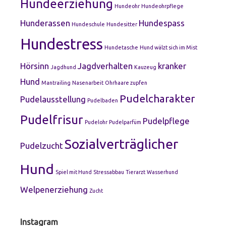
Hundeerziehung
Hundeohr
Hundeohrpflege
Hunderassen
Hundespass
Hundeschule
Hundesitter
Hundestress
Hundetasche
Hund wälzt sich im Mist
Hörsinn
Jagdverhalten
kranker
Jagdhund
Kauzeug
Hund
Mantrailing
Nasenarbeit
Ohrhaare zupfen
Pudelcharakter
Pudelausstellung
Pudelbaden
Pudelfrisur
Pudelpflege
Pudelohr
Pudelparfüm
Sozialverträglicher
Pudelzucht
Hund
Spiel mit Hund
Stressabbau
Tierarzt
Wasserhund
Welpenerziehung
Zucht
Instagram