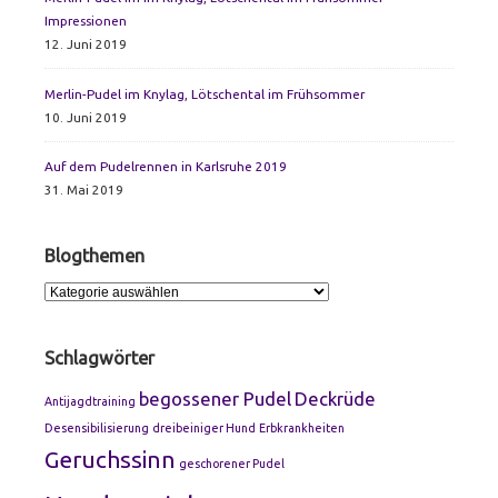
Impressionen
12. Juni 2019
Merlin-Pudel im Knylag, Lötschental im Frühsommer
10. Juni 2019
Auf dem Pudelrennen in Karlsruhe 2019
31. Mai 2019
Blogthemen
Blogthemen
Schlagwörter
begossener Pudel
Deckrüde
Antijagdtraining
Desensibilisierung
dreibeiniger Hund
Erbkrankheiten
Geruchssinn
geschorener Pudel