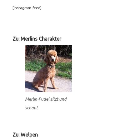
[instagram-feed]
Footer
Widgets
Zu: Merlins Charakter
Merlin-Pudel sitzt und
schaut
Zu: Welpen