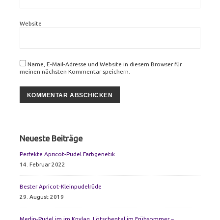
Website
Name, E-Mail-Adresse und Website in diesem Browser für
meinen nächsten Kommentar speichern.
Primary
Neueste Beiträge
Sidebar
Perfekte Apricot-Pudel Farbgenetik
14. Februar 2022
Bester Apricot-Kleinpudelrüde
29. August 2019
Merlin-Pudel im im Knylag, Lötschental im Frühsommer –