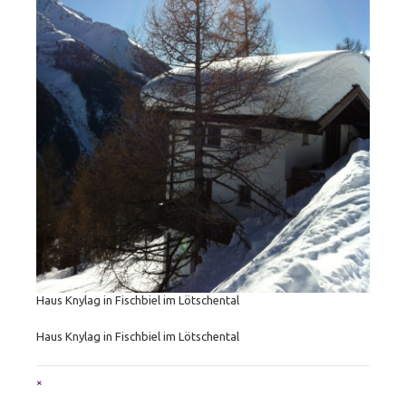
Haus Knylag in Fischbiel im Lötschental
Haus Knylag in Fischbiel im Lötschental
Full
×
size