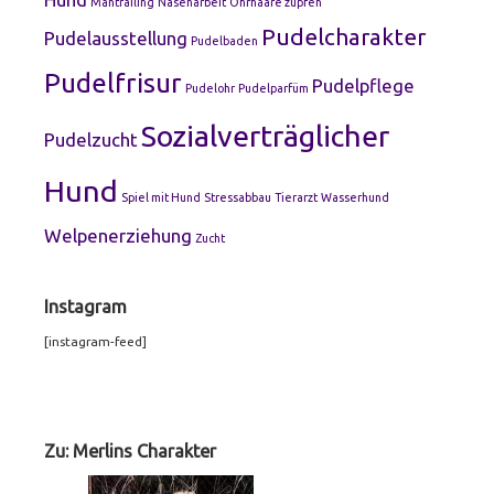
Mantrailing
Nasenarbeit
Ohrhaare zupfen
Pudelcharakter
Pudelausstellung
Pudelbaden
Pudelfrisur
Pudelpflege
Pudelohr
Pudelparfüm
Sozialverträglicher
Pudelzucht
Hund
Spiel mit Hund
Stressabbau
Tierarzt
Wasserhund
Welpenerziehung
Zucht
Instagram
[instagram-feed]
Footer
Widgets
Zu: Merlins Charakter