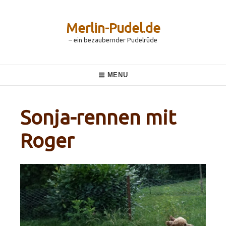
Skip
to
content
Merlin-Pudel.de
– ein bezaubernder Pudelrüde
Main
MENU
Navigation
Sonja-rennen mit
Roger