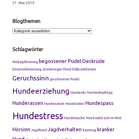
31. Mai 2019
Blogthemen
Blogthemen
Schlagwörter
begossener Pudel
Deckrüde
Antijagdtraining
Desensibilisierung
dreibeiniger Hund
Erbkrankheiten
Geruchssinn
geschorener Pudel
Hundeerziehung
Hundeohr
Hundeohrpflege
Hunderassen
Hundespass
Hundeschule
Hundesitter
Hundestress
Hundetasche
Hund wälzt sich im Mist
Hörsinn
Jagdverhalten
kranker
Jagdhund
Kauzeug
Hund