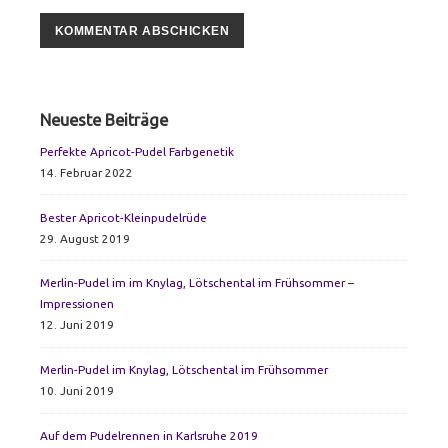
Primary
Neueste Beiträge
Sidebar
Perfekte Apricot-Pudel Farbgenetik
14. Februar 2022
Bester Apricot-Kleinpudelrüde
29. August 2019
Merlin-Pudel im im Knylag, Lötschental im Frühsommer –
Impressionen
12. Juni 2019
Merlin-Pudel im Knylag, Lötschental im Frühsommer
10. Juni 2019
Auf dem Pudelrennen in Karlsruhe 2019