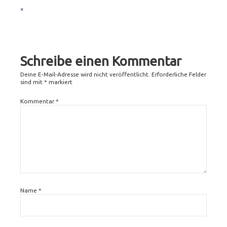
Full
×
size
attachment
link
Schreibe einen Kommentar
Deine E-Mail-Adresse wird nicht veröffentlicht.
Erforderliche Felder
sind mit
*
markiert
Kommentar
*
Name
*