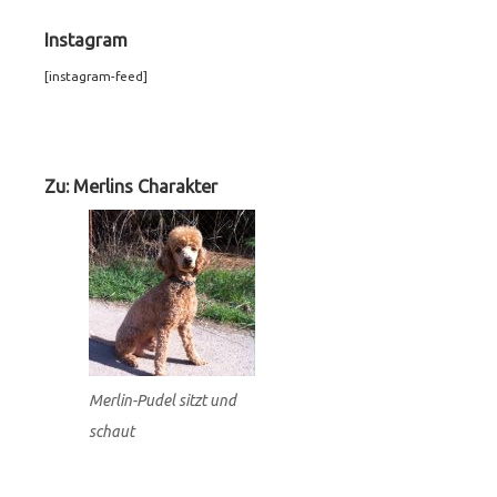
Instagram
[instagram-feed]
Footer
Widgets
Zu: Merlins Charakter
Merlin-Pudel sitzt und
schaut