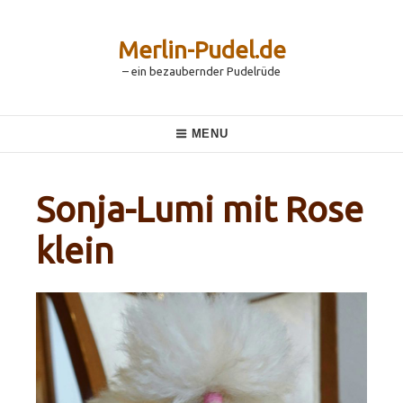
Skip
to
content
Merlin-Pudel.de
– ein bezaubernder Pudelrüde
Main
MENU
Navigation
Sonja-Lumi mit Rose
klein