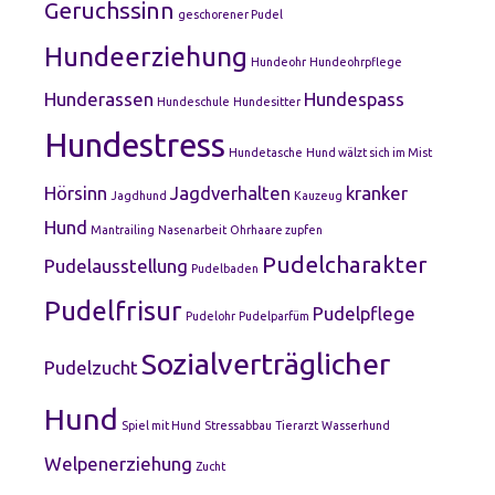
Geruchssinn
geschorener Pudel
Hundeerziehung
Hundeohr
Hundeohrpflege
Hunderassen
Hundespass
Hundeschule
Hundesitter
Hundestress
Hundetasche
Hund wälzt sich im Mist
Hörsinn
Jagdverhalten
kranker
Jagdhund
Kauzeug
Hund
Mantrailing
Nasenarbeit
Ohrhaare zupfen
Pudelcharakter
Pudelausstellung
Pudelbaden
Pudelfrisur
Pudelpflege
Pudelohr
Pudelparfüm
Sozialverträglicher
Pudelzucht
Hund
Spiel mit Hund
Stressabbau
Tierarzt
Wasserhund
Welpenerziehung
Zucht