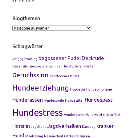
31. Mai 2019
Blogthemen
Blogthemen
Schlagwörter
begossener Pudel
Deckrüde
Antijagdtraining
Desensibilisierung
dreibeiniger Hund
Erbkrankheiten
Geruchssinn
geschorener Pudel
Hundeerziehung
Hundeohr
Hundeohrpflege
Hunderassen
Hundespass
Hundeschule
Hundesitter
Hundestress
Hundetasche
Hund wälzt sich im Mist
Hörsinn
Jagdverhalten
kranker
Jagdhund
Kauzeug
Hund
Mantrailing
Nasenarbeit
Ohrhaare zupfen