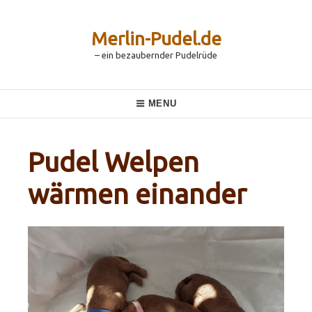
Skip
to
content
Merlin-Pudel.de
– ein bezaubernder Pudelrüde
Main
MENU
Navigation
Pudel Welpen
wärmen einander