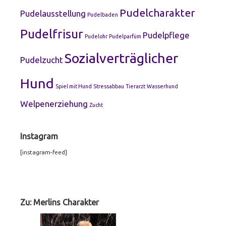
Pudelcharakter
Pudelausstellung
Pudelbaden
Pudelfrisur
Pudelpflege
Pudelohr
Pudelparfüm
Sozialverträglicher
Pudelzucht
Hund
Spiel mit Hund
Stressabbau
Tierarzt
Wasserhund
Welpenerziehung
Zucht
Instagram
[instagram-feed]
Footer
Widgets
Zu: Merlins Charakter