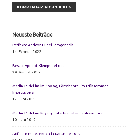
Primary
Neueste Beiträge
Sidebar
Perfekte Apricot-Pudel Farbgenetik
14. Februar 2022
Bester Apricot-Kleinpudelrüde
29. August 2019
Merlin-Pudel im im Knylag, Lötschental im Frühsommer –
Impressionen
12. Juni 2019
Merlin-Pudel im Knylag, Lötschental im Frühsommer
10. Juni 2019
Auf dem Pudelrennen in Karlsruhe 2019