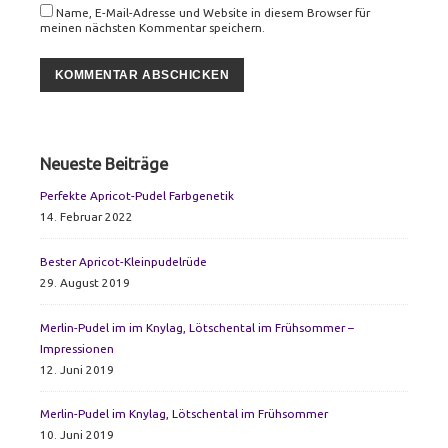
Name, E-Mail-Adresse und Website in diesem Browser für
meinen nächsten Kommentar speichern.
Primary
Neueste Beiträge
Sidebar
Perfekte Apricot-Pudel Farbgenetik
14. Februar 2022
Bester Apricot-Kleinpudelrüde
29. August 2019
Merlin-Pudel im im Knylag, Lötschental im Frühsommer –
Impressionen
12. Juni 2019
Merlin-Pudel im Knylag, Lötschental im Frühsommer
10. Juni 2019