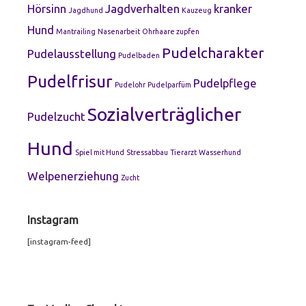
Hörsinn
Jagdverhalten
kranker
Jagdhund
Kauzeug
Hund
Mantrailing
Nasenarbeit
Ohrhaare zupfen
Pudelcharakter
Pudelausstellung
Pudelbaden
Pudelfrisur
Pudelpflege
Pudelohr
Pudelparfüm
Sozialverträglicher
Pudelzucht
Hund
Spiel mit Hund
Stressabbau
Tierarzt
Wasserhund
Welpenerziehung
Zucht
Instagram
[instagram-feed]
Footer