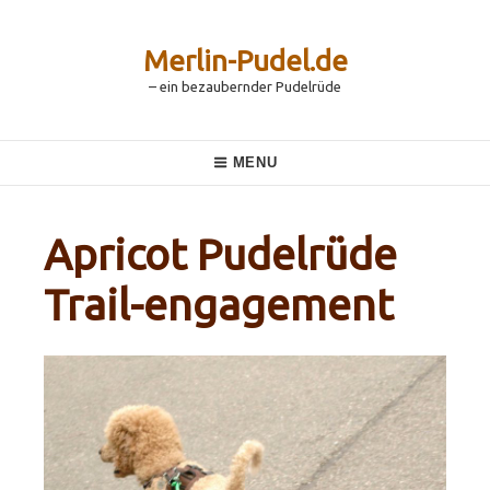
Skip
to
content
Merlin-Pudel.de
– ein bezaubernder Pudelrüde
Main
MENU
Navigation
Apricot Pudelrüde
Trail-engagement