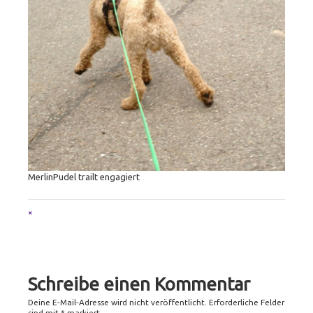
MerlinPudel trailt engagiert
Full
×
size
attachment
link
Schreibe einen Kommentar
Deine E-Mail-Adresse wird nicht veröffentlicht.
Erforderliche Felder
sind mit
*
markiert