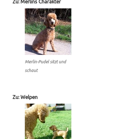
Widgets
Zu: Merlins Charakter
Merlin-Pudel sitzt und
schaut
Zu: Welpen