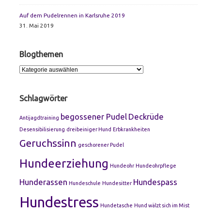
Auf dem Pudelrennen in Karlsruhe 2019
31. Mai 2019
Blogthemen
Blogthemen
Schlagwörter
begossener Pudel
Deckrüde
Antijagdtraining
Desensibilisierung
dreibeiniger Hund
Erbkrankheiten
Geruchssinn
geschorener Pudel
Hundeerziehung
Hundeohr
Hundeohrpflege
Hunderassen
Hundespass
Hundeschule
Hundesitter
Hundestress
Hundetasche
Hund wälzt sich im Mist