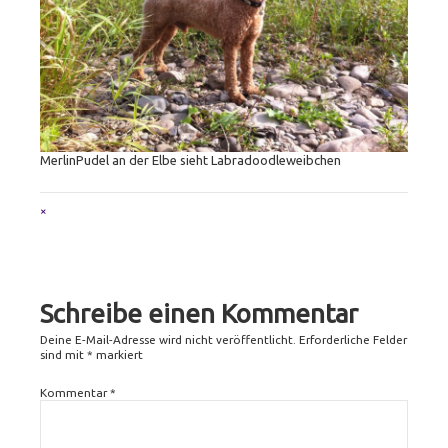
MerlinPudel an der Elbe sieht Labradoodleweibchen
Full
×
size
attachment
link
Schreibe einen Kommentar
Deine E-Mail-Adresse wird nicht veröffentlicht.
Erforderliche Felder
sind mit
*
markiert
Kommentar
*