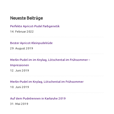
Primary
Neueste Beiträge
Sidebar
Perfekte Apricot-Pudel Farbgenetik
14. Februar 2022
Bester Apricot-Kleinpudelrüde
29. August 2019
Merlin-Pudel im im Knylag, Lötschental im Frühsommer –
Impressionen
12. Juni 2019
Merlin-Pudel im Knylag, Lötschental im Frühsommer
10. Juni 2019
Auf dem Pudelrennen in Karlsruhe 2019
31. Mai 2019