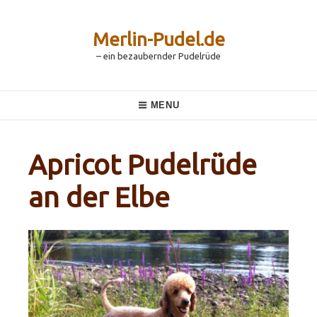
Skip
to
content
Merlin-Pudel.de
– ein bezaubernder Pudelrüde
Main
MENU
Navigation
Apricot Pudelrüde
an der Elbe