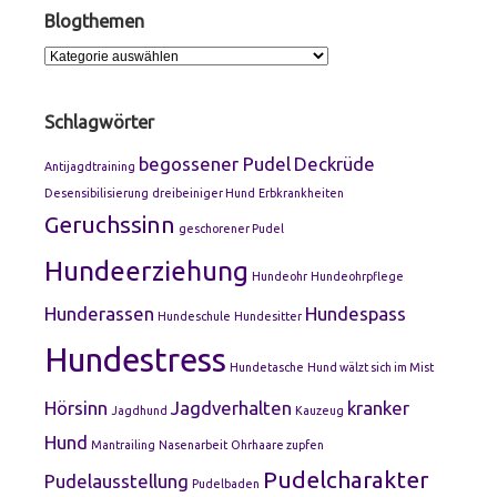
Blogthemen
Blogthemen
Schlagwörter
begossener Pudel
Deckrüde
Antijagdtraining
Desensibilisierung
dreibeiniger Hund
Erbkrankheiten
Geruchssinn
geschorener Pudel
Hundeerziehung
Hundeohr
Hundeohrpflege
Hunderassen
Hundespass
Hundeschule
Hundesitter
Hundestress
Hundetasche
Hund wälzt sich im Mist
Hörsinn
Jagdverhalten
kranker
Jagdhund
Kauzeug
Hund
Mantrailing
Nasenarbeit
Ohrhaare zupfen
Pudelcharakter
Pudelausstellung
Pudelbaden