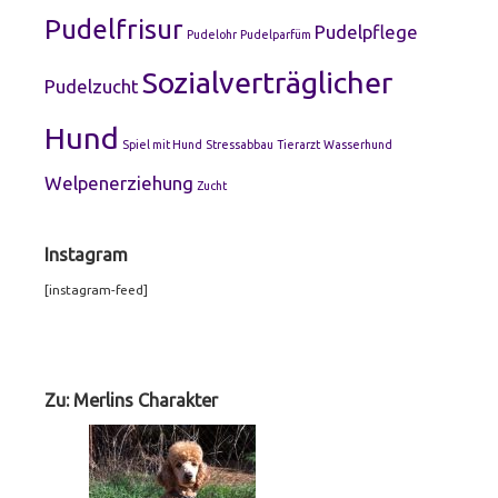
Pudelfrisur
Pudelpflege
Pudelohr
Pudelparfüm
Sozialverträglicher
Pudelzucht
Hund
Spiel mit Hund
Stressabbau
Tierarzt
Wasserhund
Welpenerziehung
Zucht
Instagram
[instagram-feed]
Footer
Widgets
Zu: Merlins Charakter