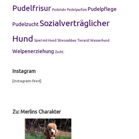
Pudelfrisur
Pudelpflege
Pudelohr
Pudelparfüm
Sozialverträglicher
Pudelzucht
Hund
Spiel mit Hund
Stressabbau
Tierarzt
Wasserhund
Welpenerziehung
Zucht
Instagram
[instagram-feed]
Footer
Widgets
Zu: Merlins Charakter