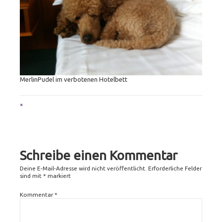
MerlinPudel im verbotenen Hotelbett
Full
×
size
attachment
link
Schreibe einen Kommentar
Deine E-Mail-Adresse wird nicht veröffentlicht.
Erforderliche Felder
sind mit
*
markiert
Kommentar
*