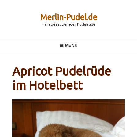
Skip
to
content
Merlin-Pudel.de
– ein bezaubernder Pudelrüde
Main
MENU
Navigation
Apricot Pudelrüde
im Hotelbett