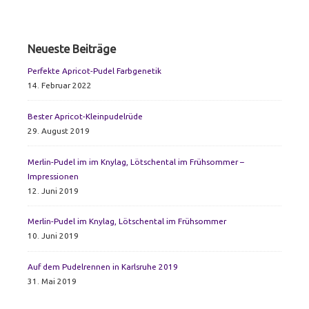
Primary
Neueste Beiträge
Sidebar
Perfekte Apricot-Pudel Farbgenetik
14. Februar 2022
Bester Apricot-Kleinpudelrüde
29. August 2019
Merlin-Pudel im im Knylag, Lötschental im Frühsommer –
Impressionen
12. Juni 2019
Merlin-Pudel im Knylag, Lötschental im Frühsommer
10. Juni 2019
Auf dem Pudelrennen in Karlsruhe 2019
31. Mai 2019