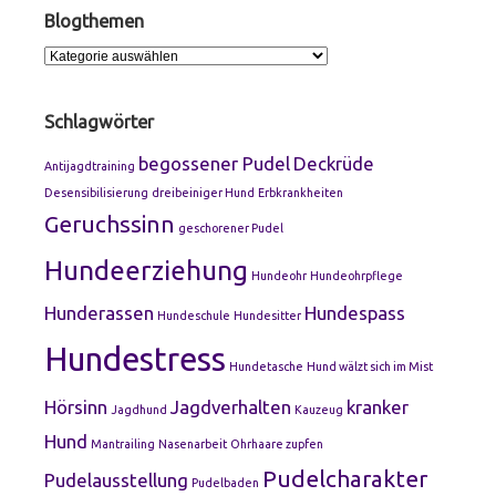
Blogthemen
Blogthemen
Schlagwörter
begossener Pudel
Deckrüde
Antijagdtraining
Desensibilisierung
dreibeiniger Hund
Erbkrankheiten
Geruchssinn
geschorener Pudel
Hundeerziehung
Hundeohr
Hundeohrpflege
Hunderassen
Hundespass
Hundeschule
Hundesitter
Hundestress
Hundetasche
Hund wälzt sich im Mist
Hörsinn
Jagdverhalten
kranker
Jagdhund
Kauzeug
Hund
Mantrailing
Nasenarbeit
Ohrhaare zupfen
Pudelcharakter
Pudelausstellung
Pudelbaden