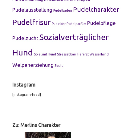
Pudelcharakter
Pudelausstellung
Pudelbaden
Pudelfrisur
Pudelpflege
Pudelohr
Pudelparfüm
Sozialverträglicher
Pudelzucht
Hund
Spiel mit Hund
Stressabbau
Tierarzt
Wasserhund
Welpenerziehung
Zucht
Instagram
[instagram-feed]
Footer
Widgets
Zu: Merlins Charakter