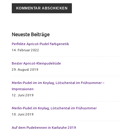
Primary
Neueste Beiträge
Sidebar
Perfekte Apricot-Pudel Farbgenetik
14. Februar 2022
Bester Apricot-Kleinpudelrüde
29. August 2019
Merlin-Pudel im im Knylag, Lötschental im Frühsommer –
Impressionen
12. Juni 2019
Merlin-Pudel im Knylag, Lötschental im Frühsommer
10. Juni 2019
Auf dem Pudelrennen in Karlsruhe 2019