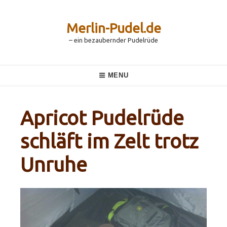
Skip
to
content
Merlin-Pudel.de
– ein bezaubernder Pudelrüde
Main
MENU
Navigation
Apricot Pudelrüde
schläft im Zelt trotz
Unruhe