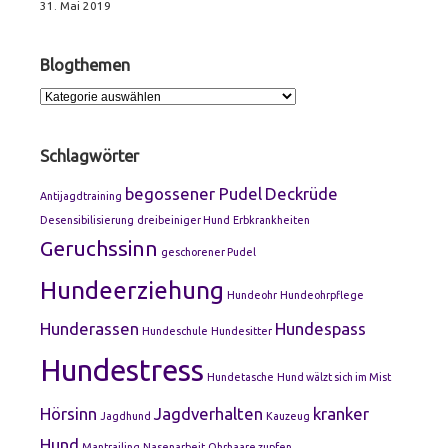
31. Mai 2019
Blogthemen
Blogthemen
Schlagwörter
begossener Pudel
Deckrüde
Antijagdtraining
Desensibilisierung
dreibeiniger Hund
Erbkrankheiten
Geruchssinn
geschorener Pudel
Hundeerziehung
Hundeohr
Hundeohrpflege
Hunderassen
Hundespass
Hundeschule
Hundesitter
Hundestress
Hundetasche
Hund wälzt sich im Mist
Hörsinn
Jagdverhalten
kranker
Jagdhund
Kauzeug
Hund
Mantrailing
Nasenarbeit
Ohrhaare zupfen