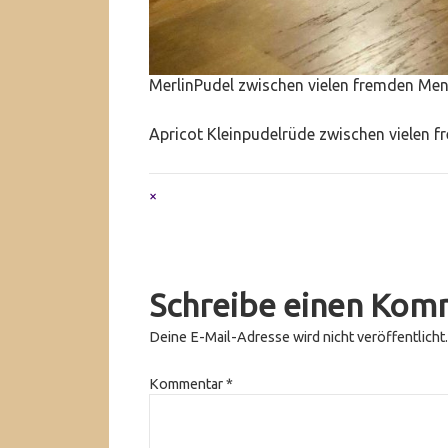
MerlinPudel zwischen vielen fremden Me
Apricot Kleinpudelrüde zwischen vielen
Full
×
size
attachment
link
Schreibe einen Kom
Deine E-Mail-Adresse wird nicht veröffentlicht.
Kommentar
*