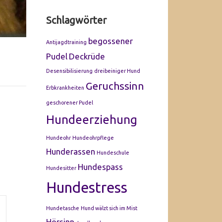
Schlagwörter
begossener
Antijagdtraining
Pudel
Deckrüde
Desensibilisierung
dreibeiniger Hund
Geruchssinn
Erbkrankheiten
geschorener Pudel
Hundeerziehung
Hundeohr
Hundeohrpflege
Hunderassen
Hundeschule
Hundespass
Hundesitter
Hundestress
Hundetasche
Hund wälzt sich im Mist
Hörsinn