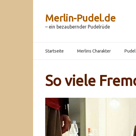
Skip
to
Merlin-Pudel.de
content
– ein bezaubernder Pudelrüde
Main
Startseite
Merlins Charakter
Pudel
Navigation
So viele Frem