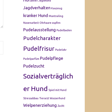
Jagdhund
Jagdverhalten
Kauzeug
kranker Hund
Mantrailing
Nasenarbeit
Ohrhaare zupfen
Pudelausstellung
Pudelbaden
Pudelcharakter
Pudelfrisur
Pudelohr
Pudelpflege
Pudelparfüm
Pudelzucht
Sozialverträglich
er Hund
Spiel mit Hund
Stressabbau
Tierarzt
Wasserhund
Welpenerziehung
Zucht